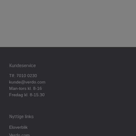
om antal besøg og hvordan hjemmesiden bruges.
Personalisering
Personaliserings-cookies (tracking-cookies)
indsamler brugerens digitale fodspor på tværs af
flere hjemmesider og registrerer, hvad brugeren
interesserer sig for/søger på for at kunne
personalisere indholdet på en hjemmeside - dvs.
vise indhold, som kan være interessant for den
enkelte bruger.
Kundeservice
Markedsføring
Tlf:
7010 0230
kunde@verdo.
com
Markedsførings-cookies (tracking-cookies)
Man-tors kl. 8-16
indsamler brugerens digitale fodspor på tværs af
Fredag kl. 8-15.30
flere hjemmesider og registrerer, hvad brugeren
interesserer sig for/søger på for at kunne vise
personrettede annoncer, når denne færdes på
internettet.
Nyttige links
Eloverblik
Verdo.com