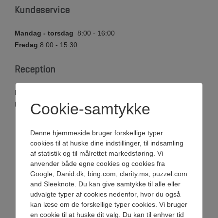
Kundeservice
Mandag - torsdag
8:00 - 16:00
Fredag
8:00 - 15:30
Reception
Mandag - torsdag
8:00 - 16:00
Fredag
Cookie-samtykke
8:00 - 15:30
Denne hjemmeside bruger forskellige typer
cookies til at huske dine indstillinger, til indsamling
af statistik og til målrettet markedsføring. Vi
anvender både egne cookies og cookies fra
Google, Danid.dk, bing.com, clarity.ms, puzzel.com
and Sleeknote. Du kan give samtykke til alle eller
udvalgte typer af cookies nedenfor, hvor du også
kan læse om de forskellige typer cookies. Vi bruger
en cookie til at huske dit valg. Du kan til enhver tid